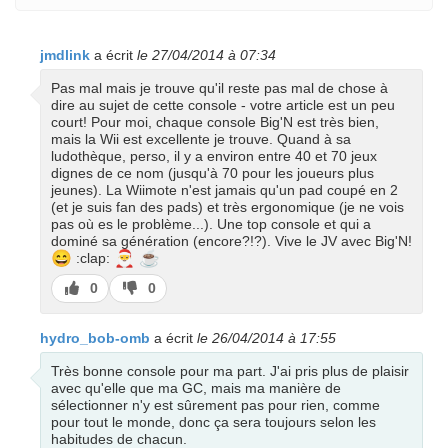
jmdlink
a écrit
le 27/04/2014 à 07:34
Pas mal mais je trouve qu'il reste pas mal de chose à
dire au sujet de cette console - votre article est un peu
court! Pour moi, chaque console Big'N est très bien,
mais la Wii est excellente je trouve. Quand à sa
ludothèque, perso, il y a environ entre 40 et 70 jeux
dignes de ce nom (jusqu'à 70 pour les joueurs plus
jeunes). La Wiimote n'est jamais qu'un pad coupé en 2
(et je suis fan des pads) et très ergonomique (je ne vois
pas où es le problème...). Une top console et qui a
dominé sa génération (encore?!?). Vive le JV avec Big'N!
😄
🎅
☕
:clap:
J’aime
J’aime
0
0
pas
hydro_bob-omb
a écrit
le 26/04/2014 à 17:55
Très bonne console pour ma part. J'ai pris plus de plaisir
avec qu'elle que ma GC, mais ma manière de
sélectionner n'y est sûrement pas pour rien, comme
pour tout le monde, donc ça sera toujours selon les
habitudes de chacun.