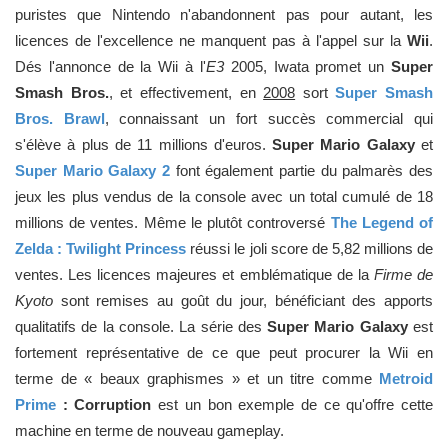
puristes que Nintendo n'abandonnent pas pour autant, les
licences de l'excellence ne manquent pas à l'appel sur la
Wii
.
Dés l'annonce de la Wii à l'
E3
2005, Iwata promet un
Super
Smash Bros.
, et effectivement, en
2008
sort
Super Smash
Bros. Brawl
, connaissant un fort succès commercial qui
s'élève à plus de 11 millions d'euros.
Super Mario Galaxy
et
Super Mario Galaxy 2
font également partie du palmarès des
jeux les plus vendus de la console avec un total cumulé de 18
millions de ventes. Même le plutôt controversé
The Legend of
Zelda : Twilight Princess
réussi le joli score de 5,82 millions de
ventes. Les licences majeures et emblématique de la
Firme de
Kyoto
sont remises au goût du jour, bénéficiant des apports
qualitatifs de la console. La série des
Super Mario Galaxy
est
fortement représentative de ce que peut procurer la Wii en
terme de « beaux graphismes » et un titre comme
Metroid
Prime
: Corruption
est un bon exemple de ce qu'offre cette
machine en terme de nouveau gameplay.