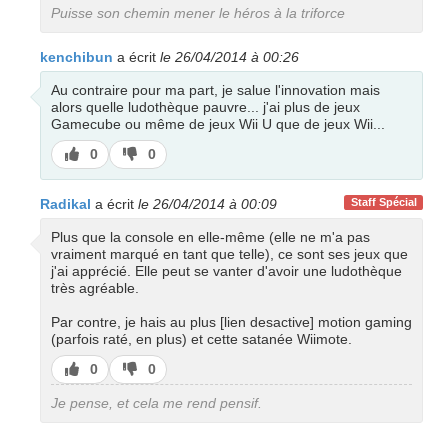
Puisse son chemin mener le héros à la triforce
kenchibun
a écrit
le 26/04/2014 à 00:26
Au contraire pour ma part, je salue l'innovation mais
alors quelle ludothèque pauvre... j'ai plus de jeux
Gamecube ou même de jeux Wii U que de jeux Wii...
J’aime
J’aime
0
0
pas
Radikal
a écrit
le 26/04/2014 à 00:09
Staff Spécial
Plus que la console en elle-même (elle ne m'a pas
vraiment marqué en tant que telle), ce sont ses jeux que
j'ai apprécié. Elle peut se vanter d'avoir une ludothèque
très agréable.
Par contre, je hais au plus [lien desactive] motion gaming
(parfois raté, en plus) et cette satanée Wiimote.
J’aime
J’aime
0
0
pas
Je pense, et cela me rend pensif.