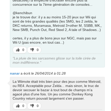
desactive] l'a empêché d'écraser encore plus la
concurrence sur la 7ème génération de consoles...
@kenchibun
je te trouve dur: il y a au moins 15-20 jeux sur Wii qui
sont de très grandes qualités (les SMG, les 2 zelda, le
DKC returns, Muramasa, Metroid 3+other M, SSBB, MK,,
New SMB, Punch Out, Red Steel 2, A tale of Shadows...)
certes, il y a plus de bons jeux sur NGC, mais pas sur
Wii U (pas encore, en tout cas...)
J’aime
J’aime
0
0
pas
"La pluie de tes sarcasmes glisse sur la toile cirée de
mon indifférence."
nanar
a écrit
le 26/04/2014 à 01:28
La Wiimote était très bien pour des jeux comme Metroid,
ou RE4. Acceptable pour Zelda... mais sinon, le truc de
devoir secouer le bazar à tout bout de champs m'a
agacé plus d'une fois. Un jeu comme Donkey Kong
Country return pouvait largement s'en passer.
J’aime
J’aime
0
0
pas