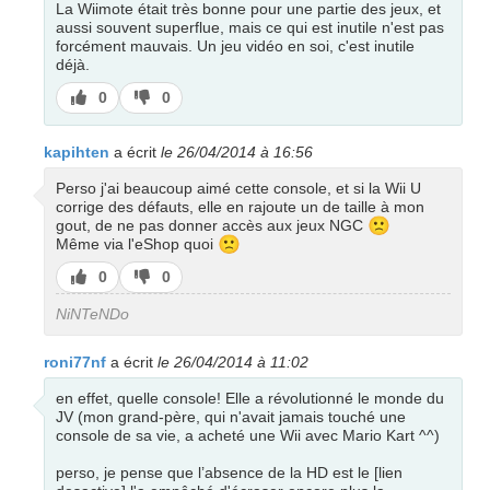
La Wiimote était très bonne pour une partie des jeux, et
aussi souvent superflue, mais ce qui est inutile n'est pas
forcément mauvais. Un jeu vidéo en soi, c'est inutile
déjà.
J’aime
J’aime
0
0
pas
kapihten
a écrit
le 26/04/2014 à 16:56
Perso j'ai beaucoup aimé cette console, et si la Wii U
corrige des défauts, elle en rajoute un de taille à mon
🙁
gout, de ne pas donner accès aux jeux NGC
🙁
Même via l'eShop quoi
J’aime
J’aime
0
0
pas
NiNTeNDo
roni77nf
a écrit
le 26/04/2014 à 11:02
en effet, quelle console! Elle a révolutionné le monde du
JV (mon grand-père, qui n'avait jamais touché une
console de sa vie, a acheté une Wii avec Mario Kart ^^)
perso, je pense que l’absence de la HD est le [lien