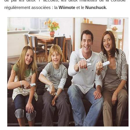
régulièrement associées : la
Wiimote
et le
Nunchuck
.