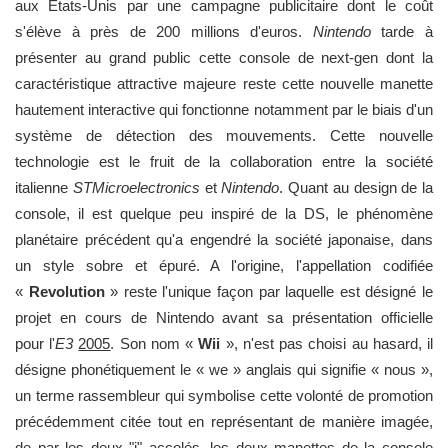
aux États-Unis par une campagne publicitaire dont le coût
s'élève à près de 200 millions d'euros.
Nintendo
tarde à
présenter au grand public cette console de next-gen dont la
caractéristique attractive majeure reste cette nouvelle manette
hautement interactive qui fonctionne notamment par le biais d'un
système de détection des mouvements. Cette nouvelle
technologie est le fruit de la collaboration entre la société
italienne
STMicroelectronics
et
Nintendo
. Quant au design de la
console, il est quelque peu inspiré de la DS, le phénomène
planétaire précédent qu'a engendré la société japonaise, dans
un style sobre et épuré. A l'origine, l'appellation codifiée
«
Revolution
» reste l'unique façon par laquelle est désigné le
projet en cours de Nintendo avant sa présentation officielle
pour l'
E3
2005
. Son nom «
Wii
», n'est pas choisi au hasard, il
désigne phonétiquement le « we » anglais qui signifie « nous »,
un terme rassembleur qui symbolise cette volonté de promotion
précédemment citée tout en représentant de manière imagée,
de par les deux "i" accolés, les deux manettes de la console