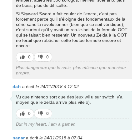
temples, adieu les 900 korogus, meilleur scénario, plus
de boss, plus de difficulté...
Si Skyward Sword a fait couler de l'encre, c'est pas
forcément parce qu'il s'éloigne des fondamentaux de la
série sans la révolutionner (bien que ce soit véridique),
c'est surtout qu'il y avait un ras-le-bol de la formule OOT
qui se faisait bien ressentir. Un nouveau Zelda à la OOT
ne ferait que rabâcher cette foutue formule encore et
encore.
J’aime
J’aime
0
0
pas
Plus dangereux que le smic, plus efficace que monsieur
propre.
daft
a écrit
le 24/11/2018 à 12:02
Vu que nintendo sort que des jeux wii u sur switch, y'a
moyen que le zelda arrive plus vite x).
J’aime
J’aime
0
0
pas
But in my heart, i am a gamer.
nanar
a écrit
le 24/11/2018 à 07:04