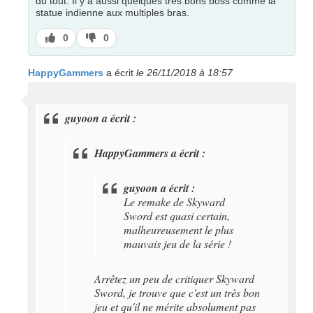
du tout. Il y a aussi quelques très bons boss comme la
statue indienne aux multiples bras.
J’aime
J’aime
0
0
pas
HappyGammers
a écrit
le 26/11/2018 à 18:57
guyoon a écrit :
HappyGammers a écrit :
guyoon a écrit :
Le remake de Skyward
Sword est quasi certain,
malheureusement le plus
mauvais jeu de la série !
Arrêtez un peu de critiquer Skyward
Sword, je trouve que c'est un très bon
jeu et qu'il ne mérite absolument pas