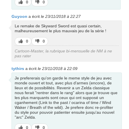
J’aime
J’aime
0
0
pas
Guyoon
a écrit
le 23/11/2018 à 22:27
Le remake de Skyward Sword est quasi certain,
malheureusement le plus mauvais jeu de la série !
J’aime
J’aime
0
0
pas
Cartoon-Master, la rubrique bi-mensuelle de NM à ne
pas rater
tythirs
a écrit
le 23/11/2018 à 22:09
Je prefererais qu'on garde le meme style de jeu avec
monde ouvert et tout, avec plus d'armes (encore), de
lieux et de possibilités. Revenir a un Zelda classique
nous ferait "rentrer dans le rang" alors que je trouve que
les plus marquants sont ceux qui ont supposé un
cganhement (Link to the past / ocarina of time / Wind
Waker / Breath of the wild). Je prefere donc re-profiter
du style pour pouvoir patienter ensuite jusqu'au nouvel
"arc" Zelda.
J’aime
J’aime
0
0