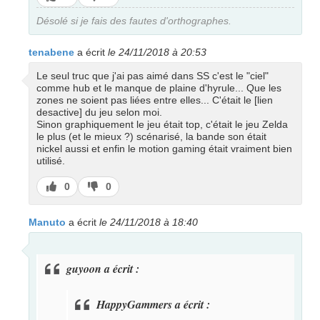
pas
Désolé si je fais des fautes d'orthographes.
tenabene
a écrit
le 24/11/2018 à 20:53
Le seul truc que j'ai pas aimé dans SS c'est le "ciel"
comme hub et le manque de plaine d'hyrule... Que les
zones ne soient pas liées entre elles... C'était le [lien
desactive] du jeu selon moi.
Sinon graphiquement le jeu était top, c'était le jeu Zelda
le plus (et le mieux ?) scénarisé, la bande son était
nickel aussi et enfin le motion gaming était vraiment bien
utilisé.
J’aime
J’aime
0
0
pas
Manuto
a écrit
le 24/11/2018 à 18:40
guyoon a écrit :
HappyGammers a écrit :