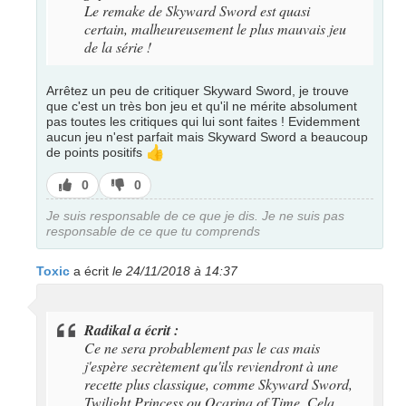
Le remake de Skyward Sword est quasi
certain, malheureusement le plus mauvais jeu
de la série !
Arrêtez un peu de critiquer Skyward Sword, je trouve
que c'est un très bon jeu et qu'il ne mérite absolument
pas toutes les critiques qui lui sont faites ! Evidemment
aucun jeu n'est parfait mais Skyward Sword a beaucoup
👍
de points positifs
J’aime
J’aime
0
0
pas
Je suis responsable de ce que je dis. Je ne suis pas
responsable de ce que tu comprends
Toxic
a écrit
le 24/11/2018 à 14:37
Radikal a écrit :
Ce ne sera probablement pas le cas mais
j'espère secrètement qu'ils reviendront à une
recette plus classique, comme Skyward Sword,
Twilight Princess ou Ocarina of Time. Cela