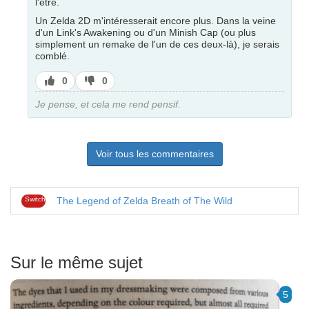
l'être.
Un Zelda 2D m'intéresserait encore plus. Dans la veine
d'un Link's Awakening ou d'un Minish Cap (ou plus
simplement un remake de l'un de ces deux-là), je serais
comblé.
J’aime
J’aime
0
0
pas
Je pense, et cela me rend pensif.
Voir tous les commentaires
Switch
The Legend of Zelda Breath of The Wild
Sur le même sujet
5