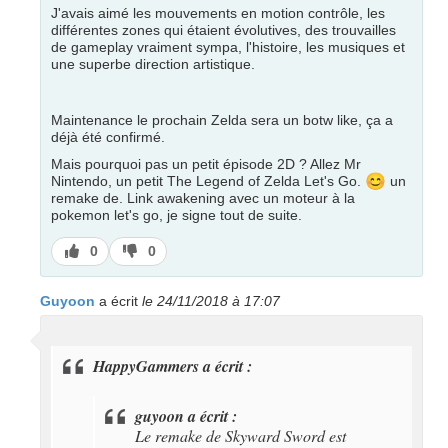
J'avais aimé les mouvements en motion contrôle, les
différentes zones qui étaient évolutives, des trouvailles
de gameplay vraiment sympa, l'histoire, les musiques et
une superbe direction artistique.
Maintenance le prochain Zelda sera un botw like, ça a
déjà été confirmé.
Mais pourquoi pas un petit épisode 2D ? Allez Mr
😊
Nintendo, un petit The Legend of Zelda Let's Go.
un
remake de. Link awakening avec un moteur à la
pokemon let's go, je signe tout de suite.
J’aime
J’aime
0
0
pas
Guyoon
a écrit
le 24/11/2018 à 17:07
HappyGammers a écrit :
guyoon a écrit :
Le remake de Skyward Sword est