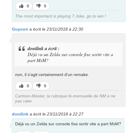
J’aime
J’aime
0
0
pas
The most important is playing ? Joke, go to win !
Guyoon
a écrit
le 23/11/2018 à 22:30
donilink a écrit :
Déjà vu un Zelda sur console fixe sortir vite a
part MsM?
non, il s'agit certainement d'un remake.
J’aime
J’aime
0
0
pas
Cartoon-Master, la rubrique bi-mensuelle de NM à ne
pas rater
donilink
a écrit
le 23/11/2018 à 22:27
Déjà vu un Zelda sur console fixe sortir vite a part MsM?