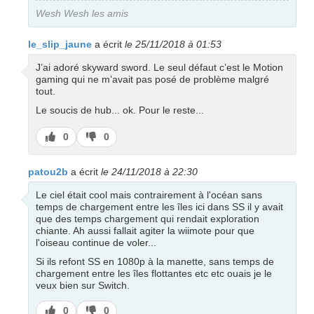
pas
Wesh Wesh les amis
le_slip_jaune
a écrit
le 25/11/2018 à 01:53
J’ai adoré skyward sword. Le seul défaut c’est le Motion
gaming qui ne m’avait pas posé de problème malgré
tout.
Le soucis de hub... ok. Pour le reste...
J’aime
J’aime
0
0
pas
patou2b
a écrit
le 24/11/2018 à 22:30
Le ciel était cool mais contrairement à l'océan sans
temps de chargement entre les îles ici dans SS il y avait
que des temps chargement qui rendait exploration
chiante. Ah aussi fallait agiter la wiimote pour que
l'oiseau continue de voler...
Si ils refont SS en 1080p à la manette, sans temps de
chargement entre les îles flottantes etc etc ouais je le
veux bien sur Switch.
J’aime
J’aime
0
0