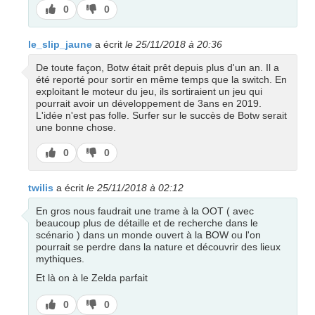
J’aime
J’aime
0
0
pas
le_slip_jaune
a écrit
le 25/11/2018 à 20:36
De toute façon, Botw était prêt depuis plus d'un an. Il a
été reporté pour sortir en même temps que la switch. En
exploitant le moteur du jeu, ils sortiraient un jeu qui
pourrait avoir un développement de 3ans en 2019.
L'idée n'est pas folle. Surfer sur le succès de Botw serait
une bonne chose.
J’aime
J’aime
0
0
pas
twilis
a écrit
le 25/11/2018 à 02:12
En gros nous faudrait une trame à la OOT ( avec
beaucoup plus de détaille et de recherche dans le
scénario ) dans un monde ouvert à la BOW ou l'on
pourrait se perdre dans la nature et découvrir des lieux
mythiques.
Et là on à le Zelda parfait
J’aime
J’aime
0
0