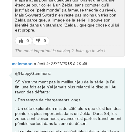
Majora avait pour lui quelques donjons et une grande
étendue pour coller à un Zelda, sans compter qu'il
justifiait ce "petit monde" (la fameuse théorie du rêve).
Mais Skyward Sword n'en reste pas moins un très bon
Zelda parce que, à l'image de la série, il trouve son
identité dans un standard "Zelda", quelque chose qui lui
est propre.
J’aime
J’aime
0
0
pas
The most important is playing ? Joke, go to win !
melemnon
a écrit
le 26/11/2018 à 19:46
@HappyGammers:
SS n'est vraiment pas le meilleur jeu de la série, je l'ai
fini une fois et je n'ai jamais plus relancé le disque ! Au
rayon des défauts:
- Des temps de chargements longs
- Un côté exploration mis de côté alors que c'est loin des
points les plus importants dans un Zelda. Dans SS, les
zones sont cloisonnées, avancer est parfois franchement
pénible surtout dans la zone du désert
- le motion gaming était une véritable catastrophe, le wii