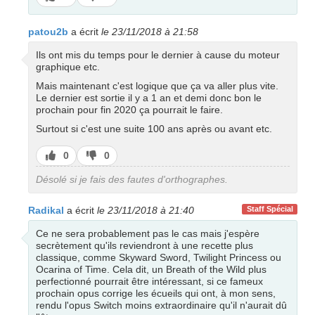
pas
patou2b
a écrit
le 23/11/2018 à 21:58
Ils ont mis du temps pour le dernier à cause du moteur
graphique etc.
Mais maintenant c'est logique que ça va aller plus vite.
Le dernier est sortie il y a 1 an et demi donc bon le
prochain pour fin 2020 ça pourrait le faire.
Surtout si c'est une suite 100 ans après ou avant etc.
J’aime
J’aime
0
0
pas
Désolé si je fais des fautes d'orthographes.
Radikal
a écrit
le 23/11/2018 à 21:40
Staff Spécial
Ce ne sera probablement pas le cas mais j'espère
secrètement qu'ils reviendront à une recette plus
classique, comme Skyward Sword, Twilight Princess ou
Ocarina of Time. Cela dit, un Breath of the Wild plus
perfectionné pourrait être intéressant, si ce fameux
prochain opus corrige les écueils qui ont, à mon sens,
rendu l'opus Switch moins extraordinaire qu'il n'aurait dû