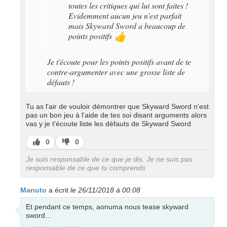
toutes les critiques qui lui sont faites !
Evidemment aucun jeu n'est parfait
mais Skyward Sword a beaucoup de
points positifs
👍
Je t'écoute pour les points positifs avant de te
contre-argumenter avec une grosse liste de
défauts !
Tu as l'air de vouloir démontrer que Skyward Sword n'est
pas un bon jeu à l'aide de tes soi disant arguments alors
vas y je t'écoute liste les défauts de Skyward Sword
J’aime
J’aime
0
0
pas
Je suis responsable de ce que je dis. Je ne suis pas
responsable de ce que tu comprends
Manuto
a écrit
le 26/11/2018 à 00:08
Et pendant ce temps, aonuma nous tease skyward
sword...