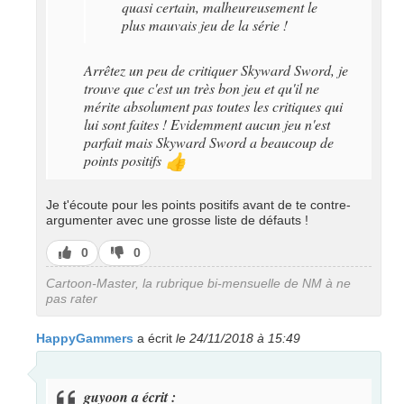
quasi certain, malheureusement le
plus mauvais jeu de la série !
Arrêtez un peu de critiquer Skyward Sword, je
trouve que c'est un très bon jeu et qu'il ne
mérite absolument pas toutes les critiques qui
lui sont faites ! Evidemment aucun jeu n'est
parfait mais Skyward Sword a beaucoup de
points positifs
👍
Je t'écoute pour les points positifs avant de te contre-
argumenter avec une grosse liste de défauts !
J’aime
J’aime
0
0
pas
Cartoon-Master, la rubrique bi-mensuelle de NM à ne
pas rater
HappyGammers
a écrit
le 24/11/2018 à 15:49
guyoon a écrit :