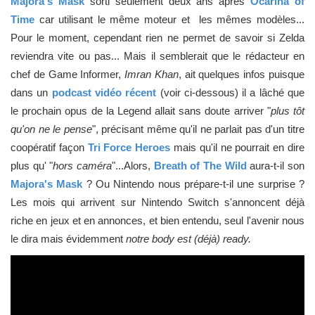
Majora's Mask
sorti seulement deux ans après
Ocarina of
Time
car utilisant le même moteur et les mêmes modèles...
Pour le moment, cependant rien ne permet de savoir si Zelda
reviendra vite ou pas... Mais il semblerait que le rédacteur en
chef de Game Informer,
Imran Khan
, ait quelques infos puisque
dans un
podcast vidéo récent
(voir ci-dessous) il a lâché que
le prochain opus de la Legend allait sans doute arriver "
plus tôt
qu'on ne le pense
", précisant même qu'il ne parlait pas d'un titre
coopératif façon
Tri Force Heroes
mais qu'il ne pourrait en dire
plus qu' "
hors caméra
"...Alors,
Breath of The Wild
aura-t-il son
Majora's Mask
? Ou Nintendo nous prépare-t-il une surprise ?
Les mois qui arrivent sur Nintendo Switch s'annoncent déjà
riche en jeux et en annonces, et bien entendu, seul l'avenir nous
le dira mais évidemment
notre body est (déjà) ready.