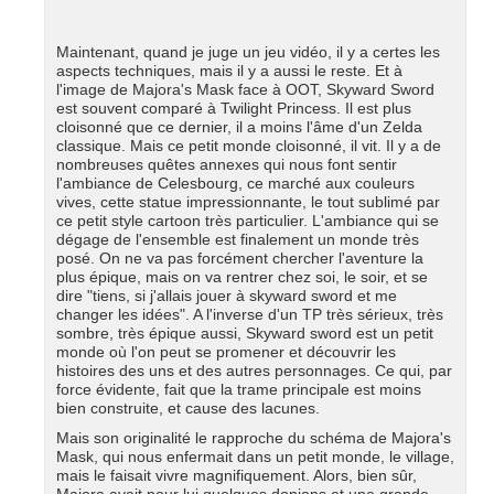
Maintenant, quand je juge un jeu vidéo, il y a certes les
aspects techniques, mais il y a aussi le reste. Et à
l'image de Majora's Mask face à OOT, Skyward Sword
est souvent comparé à Twilight Princess. Il est plus
cloisonné que ce dernier, il a moins l'âme d'un Zelda
classique. Mais ce petit monde cloisonné, il vit. Il y a de
nombreuses quêtes annexes qui nous font sentir
l'ambiance de Celesbourg, ce marché aux couleurs
vives, cette statue impressionnante, le tout sublimé par
ce petit style cartoon très particulier. L'ambiance qui se
dégage de l'ensemble est finalement un monde très
posé. On ne va pas forcément chercher l'aventure la
plus épique, mais on va rentrer chez soi, le soir, et se
dire "tiens, si j'allais jouer à skyward sword et me
changer les idées". A l'inverse d'un TP très sérieux, très
sombre, très épique aussi, Skyward sword est un petit
monde où l'on peut se promener et découvrir les
histoires des uns et des autres personnages. Ce qui, par
force évidente, fait que la trame principale est moins
bien construite, et cause des lacunes.
Mais son originalité le rapproche du schéma de Majora's
Mask, qui nous enfermait dans un petit monde, le village,
mais le faisait vivre magnifiquement. Alors, bien sûr,