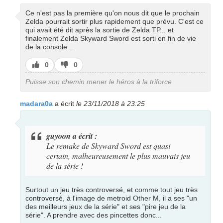
Ce n'est pas la première qu'on nous dit que le prochain
Zelda pourrait sortir plus rapidement que prévu. C'est ce
qui avait été dit après la sortie de Zelda TP... et
finalement Zelda Skyward Sword est sorti en fin de vie
de la console...
J’aime
J’aime
0
0
pas
Puisse son chemin mener le héros à la triforce
madara0a
a écrit
le 23/11/2018 à 23:25
guyoon a écrit :
Le remake de Skyward Sword est quasi
certain, malheureusement le plus mauvais jeu
de la série !
Surtout un jeu très controversé, et comme tout jeu très
controversé, à l'image de metroid Other M, il a ses "un
des meilleurs jeux de la série" et ses "pire jeu de la
série". A prendre avec des pincettes donc...