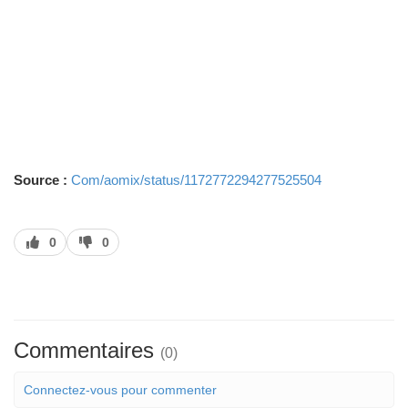
Source :
Com/aomix/status/1172772294277525504
J’aime
J’aime
0
0
pas
Commentaires
(0)
Connectez-vous pour commenter