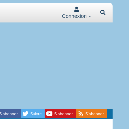
Connexion
S'abonner
Suivre
S'abonner
S'abonner