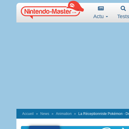
Actu
Test
Accueil
News
Animation
La Réceptionniste Pokémon - De