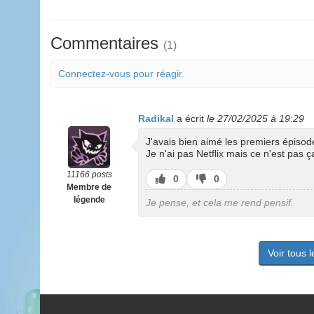
Commentaires
(1)
Connectez-vous pour réagir.
Radikal
a écrit
le 27/02/2025 à 19:29
J'avais bien aimé les premiers épisod
Je n'ai pas Netflix mais ce n'est pas 
11166 posts
J’aime
J’aime
0
0
Membre de
pas
légende
Je pense, et cela me rend pensif.
Voir tous 