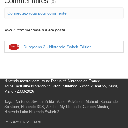
Commentaires
(0)
Connectez-vous pour commenter
Aucun commentaire n'a été posté.
Switch
Dungeons 3 - Nintendo Switch Edition
Nintendo-master.com, toute l'actualité Nintendo en France
Toute l'actualité Nintendo : Switch, Nintendo Switch 2, amiibo, Zelda,
Mario - 2003-2026
Tags :
Nintendo Switch
,
Zelda
,
Mario
,
Pokémon
,
Metroid
,
Xenoblade
,
Splatoon
,
Nintendo 3DS
,
Amiibo
,
My Nintendo
,
Cartoon Master
,
Nintendo Labo
Nintendo Switch 2
RSS Actu
,
RSS Tests