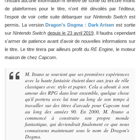
l'instant aucune information ni fenêtre de sortie ou encore moins
de plateformes pour le titre, n'ont été dévoilés par l'éditeur,
l'espoir de voir cette suite débarquer sur
Nintendo Switch
est
permis. La version
Dragon's Dogma : Dark Arisen
est sortie
sur
Nintendo Switch
depuis le 23 avril 2019
. Il faudra cependant
s'armer de patience avant d'avoir de nouvelles informations sur
le titre. Le titre tirera par ailleurs profit du
RE Engine
, le moteur
maison de chez
Capcom
.
M. Itsuno se souvient que ses premières expériences
avec la haute fantaisie étaient dues aux jeux de rôle
classiques avec stylo et papier. Cela a abouti à son
amour des RPG dans leur ensemble, quelque chose
qu'il portera avec lui tout au long de son temps à
travailler sur des titres d'arcade pour Capcom tout
au long des années 90. En 2000, M. Itsuno a
commencé à construire son propre monde
fantastique, qui deviendrait finalement ce que nous
connaissons maintenant sous le nom de Dragon's
Dogma.