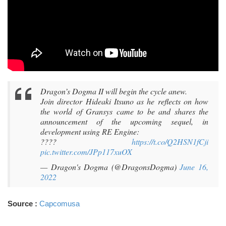
Dragon’s Dogma II will begin the cycle anew.
Join director Hideaki Itsuno as he reflects on how
the world of Gransys came to be and shares the
announcement of the upcoming sequel, in
development using RE Engine:
????
https://t.co/Q2HSN1fCji
pic.twitter.com/JPp117xuOX
— Dragon's Dogma (@DragonsDogma)
June 16,
2022
Source :
Capcomusa