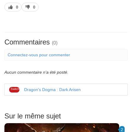
J’aime
J’aime
0
0
pas
Commentaires
(0)
Connectez-vous pour commenter
Aucun commentaire n'a été posté.
Switch
Dragon's Dogma : Dark Arisen
Sur le même sujet
2