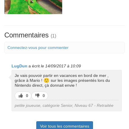
Commentaires
(1)
Connectez-vous pour commenter
LugDun
a écrit
le 14/09/2017 à 10:09
Je vais pouvoir partir en vacances en bord de mer ,
🙂
grâce à Mario !
sur les images présentés lors du
Nintendo direct, çà donnait envie !
J’aime
J’aime
0
0
pas
petite joueuse, catégorie Senior, Niveau 67 - Retraitée
Voir tous les commentaires