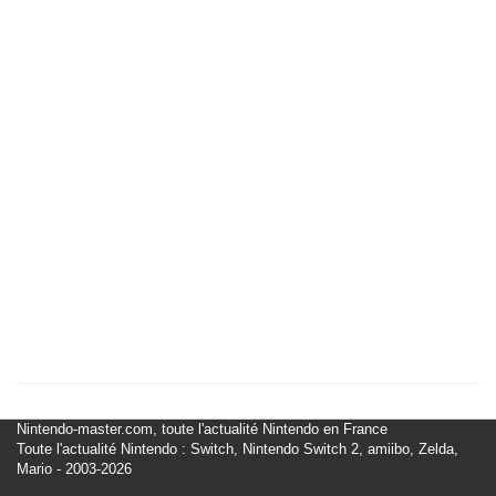
Nintendo-master.com, toute l'actualité Nintendo en France
Toute l'actualité Nintendo : Switch, Nintendo Switch 2, amiibo, Zelda,
Mario - 2003-2026