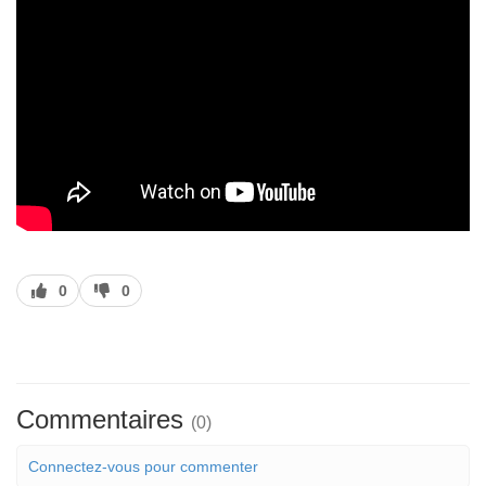
J’aime
J’aime
0
0
pas
Commentaires
(0)
Connectez-vous pour commenter