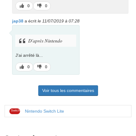
J’aime
J’aime
0
0
pas
jap38
a écrit
le 11/07/2019 à 07:28
D'après Nintendo
J'ai arrêté là...
J’aime
J’aime
0
0
pas
Voir tous les commentaires
Switch
Nintendo Switch Lite