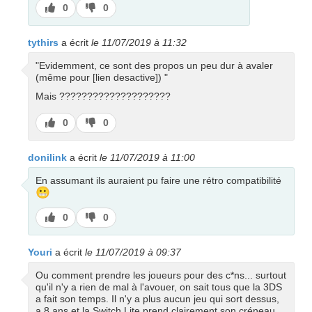
J’aime
J’aime
0
0
pas
tythirs
a écrit
le 11/07/2019 à 11:32
"Evidemment, ce sont des propos un peu dur à avaler
(même pour [lien desactive]) "
Mais ????????????????????
J’aime
J’aime
0
0
pas
donilink
a écrit
le 11/07/2019 à 11:00
En assumant ils auraient pu faire une rétro compatibilité
😬
J’aime
J’aime
0
0
pas
Youri
a écrit
le 11/07/2019 à 09:37
Ou comment prendre les joueurs pour des c*ns... surtout
qu'il n'y a rien de mal à l'avouer, on sait tous que la 3DS
a fait son temps. Il n'y a plus aucun jeu qui sort dessus,
a 8 ans et la Switch Lite prend clairement son créneau.