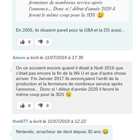
fermeture de nombreux service après
l'annonce... Donc si ! début d'année 2020 il
feront le même coup pour la 3DS
😉
En 2005, ils disaient pareil pour la GBA et la DS aussi...
J’aime
J’aime
0
0
pas
Areon
a écrit
le 11/07/2019 à 17:30
On ce souvient encore quand il disait à Noël 2016 que
c'était pas encore la fin de la Wii U et que d'autre chose
arriver. Fin Janvier 2017 ils annonçaient l'arrêt de la
production et la fermeture de nombreux service après
l'annonce... Donc si ! début d'année 2020 il feront le
😉
même coup pour la 3DS
J’aime
J’aime
0
0
pas
thm077
a écrit
le 11/07/2019 à 12:22
😂
Nintendo, arracheur de dent depuis 30 ans