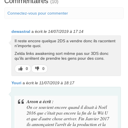
Commentaires
(10)
Connectez-vous pour commenter
dewastral
a écrit
le 14/07/2019 à 17:14
Il reste encore quelque 2DS a vendre donc ils racontent
n'importe quoi.
Zelda links awakening sort même pas sur 3DS donc
qu'ils arrêtent de prendre les gens pour des cons.
J’aime
J’aime
0
0
pas
Youri
a écrit
le 11/07/2019 à 18:17
Areon a écrit :
On ce souvient encore quand il disait à Noël
2016 que c'était pas encore la fin de la Wii U
et que d'autre chose arriver. Fin Janvier 2017
ils annonçaient l'arrêt de la production et la