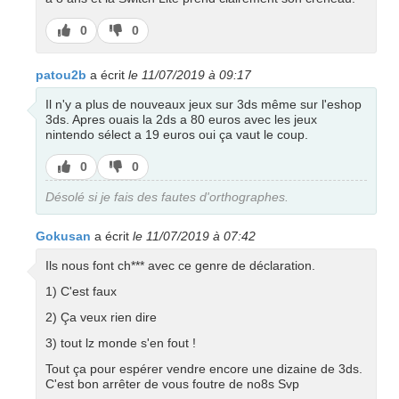
J’aime
J’aime
0
0
pas
patou2b
a écrit
le 11/07/2019 à 09:17
Il n'y a plus de nouveaux jeux sur 3ds même sur l'eshop
3ds. Apres ouais la 2ds a 80 euros avec les jeux
nintendo sélect a 19 euros oui ça vaut le coup.
J’aime
J’aime
0
0
pas
Désolé si je fais des fautes d'orthographes.
Gokusan
a écrit
le 11/07/2019 à 07:42
Ils nous font ch*** avec ce genre de déclaration.
1) C'est faux
2) Ça veux rien dire
3) tout lz monde s'en fout !
Tout ça pour espérer vendre encore une dizaine de 3ds.
C'est bon arrêter de vous foutre de no8s Svp