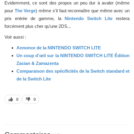
Evidemment, ce sont des propos un peu dur à avaler (même
pour
The Verge
) même s'il faut reconnaître que même avec un
prix entrée de gamme, la
Nintendo Switch Lite
restera
forcément plus cher qu'une 2DS...
Voir aussi :
Annonce de la NINTENDO SWlTCH LlTE
Un coup d’œil sur la
NINTENDO SWlTCH LlTE Édition
Zacian & Zamazenta
Comparaison des spécificités de la Switch standard et
de la Switch Lite
J’aime
J’aime
0
0
pas