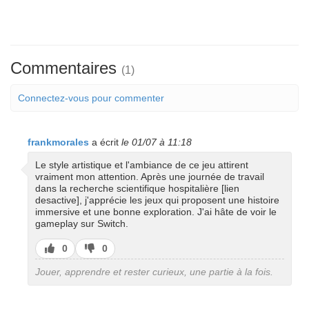
Commentaires
(1)
Connectez-vous pour commenter
frankmorales
a écrit
le 01/07 à 11:18
Le style artistique et l'ambiance de ce jeu attirent
vraiment mon attention. Après une journée de travail
dans la recherche scientifique hospitalière [lien
desactive], j'apprécie les jeux qui proposent une histoire
immersive et une bonne exploration. J'ai hâte de voir le
gameplay sur Switch.
J’aime
J’aime
0
0
pas
Jouer, apprendre et rester curieux, une partie à la fois.