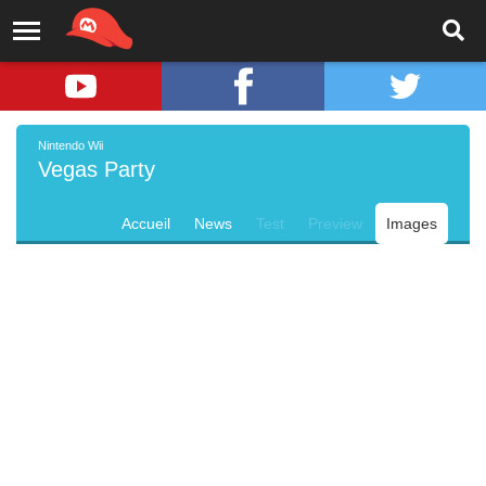
Nintendo Wii
Vegas Party
Accueil
News
Test
Preview
Images