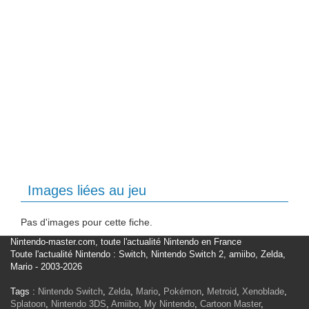
Images liées au jeu
Pas d'images pour cette fiche.
Nintendo-master.com, toute l'actualité Nintendo en France
Toute l'actualité Nintendo : Switch, Nintendo Switch 2, amiibo, Zelda,
Mario - 2003-2026
Tags :
Nintendo Switch
,
Zelda
,
Mario
,
Pokémon
,
Metroid
,
Xenoblade
,
Splatoon
,
Nintendo 3DS
,
Amiibo
,
My Nintendo
,
Cartoon Master
,