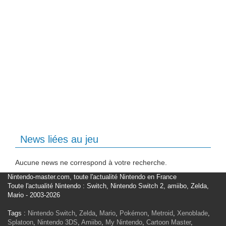
News liées au jeu
Aucune news ne correspond à votre recherche.
Nintendo-master.com, toute l'actualité Nintendo en France
Toute l'actualité Nintendo : Switch, Nintendo Switch 2, amiibo, Zelda,
Mario - 2003-2026
Tags :
Nintendo Switch
,
Zelda
,
Mario
,
Pokémon
,
Metroid
,
Xenoblade
,
Splatoon
,
Nintendo 3DS
,
Amiibo
,
My Nintendo
,
Cartoon Master
,