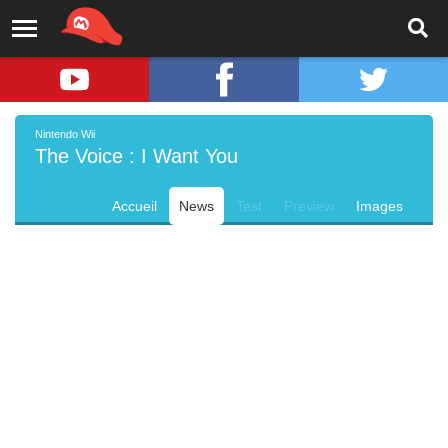
Nintendo Wii
The Voice : I Want You
Accueil
News
Test
Preview
Images