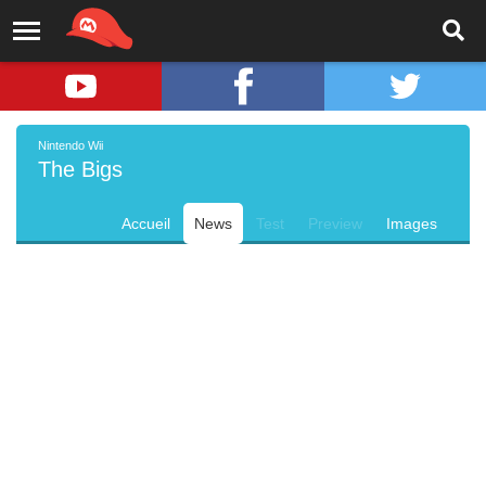
Nintendo Wii
The Bigs
Accueil
News
Test
Preview
Images