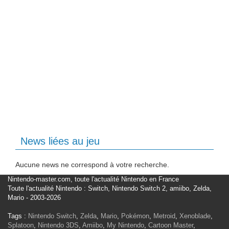
News liées au jeu
Aucune news ne correspond à votre recherche.
Nintendo-master.com, toute l'actualité Nintendo en France
Toute l'actualité Nintendo : Switch, Nintendo Switch 2, amiibo, Zelda,
Mario - 2003-2026
Tags :
Nintendo Switch
,
Zelda
,
Mario
,
Pokémon
,
Metroid
,
Xenoblade
,
Splatoon
,
Nintendo 3DS
,
Amiibo
,
My Nintendo
,
Cartoon Master
,