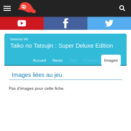
Nintendo Wii
Taiko no Tatsujin : Super Deluxe Edition
Accueil
News
Test
Preview
Images
Images liées au jeu
Pas d'images pour cette fiche.