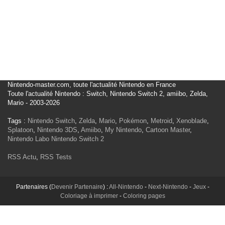
Nintendo-master.com, toute l'actualité Nintendo en France
Toute l'actualité Nintendo : Switch, Nintendo Switch 2, amiibo, Zelda,
Mario - 2003-2026
Tags :
Nintendo Switch
,
Zelda
,
Mario
,
Pokémon
,
Metroid
,
Xenoblade
,
Splatoon
,
Nintendo 3DS
,
Amiibo
,
My Nintendo
,
Cartoon Master
,
Nintendo Labo
Nintendo Switch 2
RSS Actu
,
RSS Tests
Partenaires (
Devenir Partenaire
) :
All-Nintendo
-
Next-Nintendo
-
Jeux
-
Coloriage à imprimer
-
Coloring pages