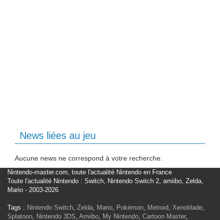
News liées au jeu
Aucune news ne correspond à votre recherche.
Nintendo-master.com, toute l'actualité Nintendo en France
Toute l'actualité Nintendo : Switch, Nintendo Switch 2, amiibo, Zelda,
Mario - 2003-2026
Tags :
Nintendo Switch
,
Zelda
,
Mario
,
Pokémon
,
Metroid
,
Xenoblade
,
Splatoon
,
Nintendo 3DS
,
Amiibo
,
My Nintendo
,
Cartoon Master
,