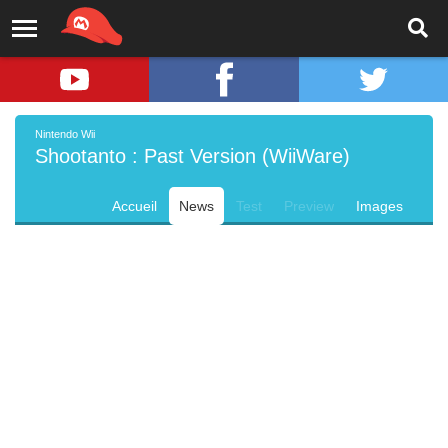
Nintendo Wii
Shootanto : Past Version (WiiWare)
Accueil
News
Test
Preview
Images