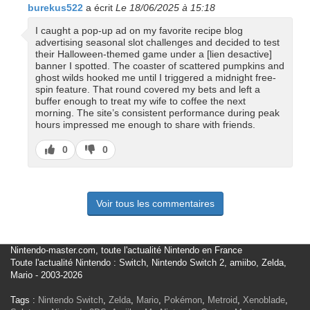
burekus522
a écrit
Le 18/06/2025 à 15:18
I caught a pop-up ad on my favorite recipe blog
advertising seasonal slot challenges and decided to test
their Halloween-themed game under a [lien desactive]
banner I spotted. The coaster of scattered pumpkins and
ghost wilds hooked me until I triggered a midnight free-
spin feature. That round covered my bets and left a
buffer enough to treat my wife to coffee the next
morning. The site’s consistent performance during peak
hours impressed me enough to share with friends.
J’aime
J’aime
0
0
pas
Voir tous les commentaires
Nintendo-master.com, toute l'actualité Nintendo en France
Toute l'actualité Nintendo : Switch, Nintendo Switch 2, amiibo, Zelda,
Mario - 2003-2026
Tags :
Nintendo Switch
,
Zelda
,
Mario
,
Pokémon
,
Metroid
,
Xenoblade
,