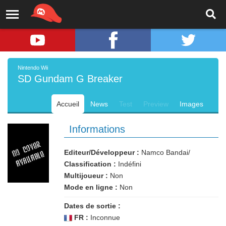
Nintendo Wii
SD Gundam G Breaker
Accueil
News
Test
Preview
Images
Informations
Editeur/Développeur :
Namco Bandai/
Classification :
Indéfini
Multijoueur :
Non
Mode en ligne :
Non
Dates de sortie :
FR :
Inconnue