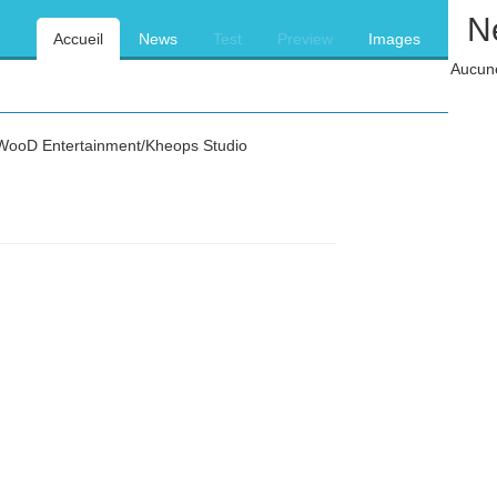
N
Accueil
News
Test
Preview
Images
Aucune
ooD Entertainment/Kheops Studio