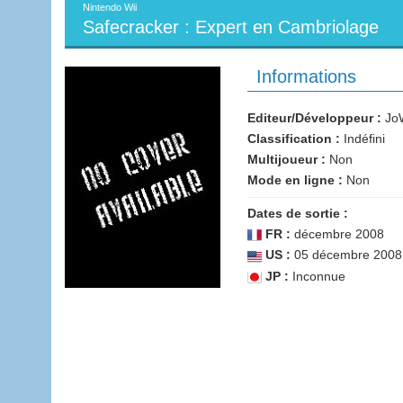
Nintendo Wii
Safecracker : Expert en Cambriolage
Informations
Editeur/Développeur :
JoW
Classification :
Indéfini
Multijoueur :
Non
Mode en ligne :
Non
Dates de sortie :
FR :
décembre 2008
US :
05 décembre 2008
JP :
Inconnue