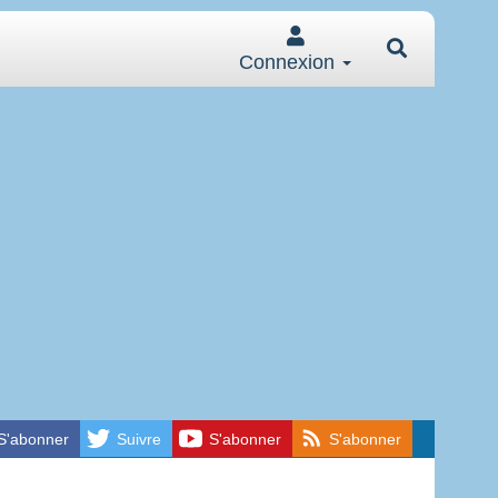
Connexion
S'abonner
Suivre
S'abonner
S'abonner