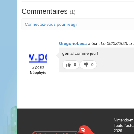
Commentaires
(1)
Connectez-vous pour réagir.
GregorioLeca
a écrit
Le 08/02/2020 à 
génial comme jeu !
J’aime
J’aime
0
0
2 posts
pas
Néophyte
Nintendo-ma
Toute l'actu
2026