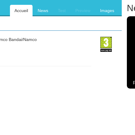
N
Accueil
News
Test
Preview
Images
co Bandai/Namco
P