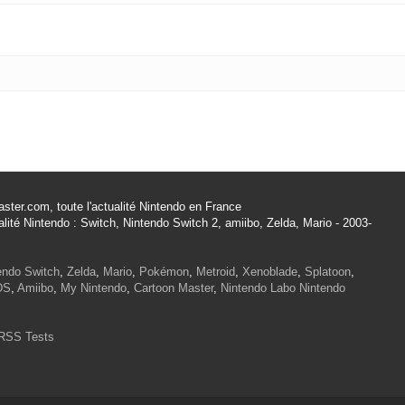
ster.com, toute l'actualité Nintendo en France
alité Nintendo : Switch, Nintendo Switch 2, amiibo, Zelda, Mario - 2003-
endo Switch
,
Zelda
,
Mario
,
Pokémon
,
Metroid
,
Xenoblade
,
Splatoon
,
DS
,
Amiibo
,
My Nintendo
,
Cartoon Master
,
Nintendo Labo
Nintendo
RSS Tests