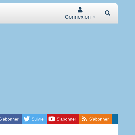
Connexion
S'abonner
Suivre
S'abonner
S'abonner