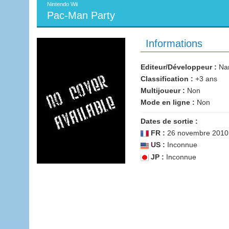
Nintendo Wii
Pac-Man Party
Informations
Editeur/Développeur :
Nam
Classification :
+3 ans
Multijoueur :
Non
Mode en ligne :
Non
Dates de sortie :
FR :
26 novembre 2010
US :
Inconnue
JP :
Inconnue