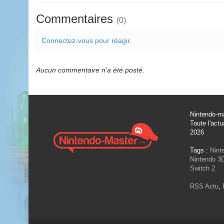
Commentaires
(0)
Connectez-vous pour réagir.
Aucun commentaire n'a été posté.
Nintendo-ma
Toute l'actu
2026
Tags :
Nint
Nintendo 3
Switch 2
RSS Actu
,