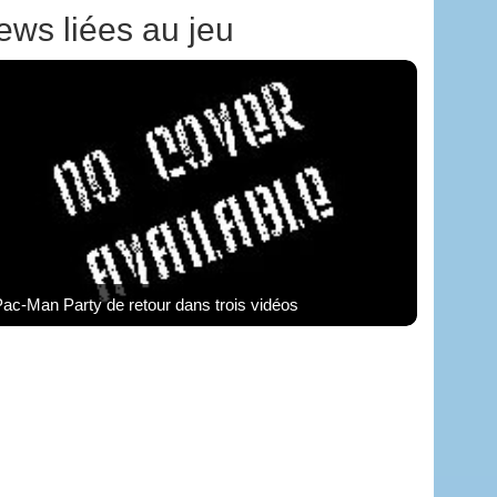
ews liées au jeu
ac-Man Party de retour dans trois vidéos