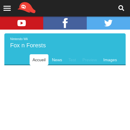
Nintendo Wii
Fox n Forests
Accueil
News
Test
Preview
Images