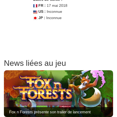
FR :
17 mai 2018
US :
Inconnue
JP :
Inconnue
News liées au jeu
Fox n Forests présente son trailer de lancement