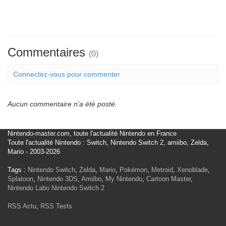
Commentaires
(0)
Connectez-vous pour commenter
Aucun commentaire n'a été posté.
Nintendo-master.com, toute l'actualité Nintendo en France
Toute l'actualité Nintendo : Switch, Nintendo Switch 2, amiibo, Zelda,
Mario - 2003-2026
Tags :
Nintendo Switch
,
Zelda
,
Mario
,
Pokémon
,
Metroid
,
Xenoblade
,
Splatoon
,
Nintendo 3DS
,
Amiibo
,
My Nintendo
,
Cartoon Master
,
Nintendo Labo
Nintendo Switch 2
RSS Actu
,
RSS Tests