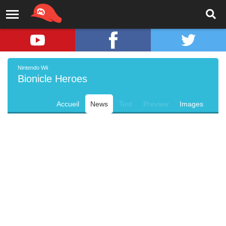
Nintendo Wii
Bionicle Heroes
Accueil
News
Test
Preview
Images