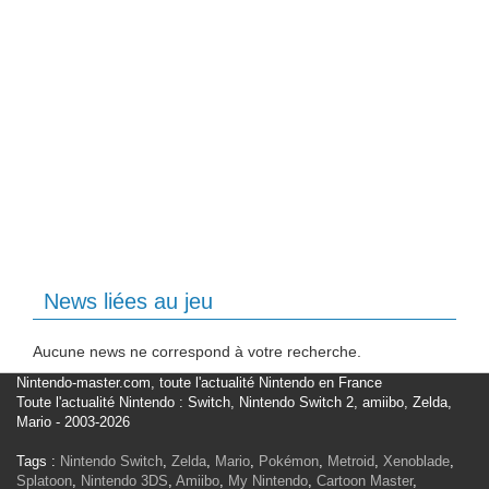
News liées au jeu
Aucune news ne correspond à votre recherche.
Nintendo-master.com, toute l'actualité Nintendo en France
Toute l'actualité Nintendo : Switch, Nintendo Switch 2, amiibo, Zelda,
Mario - 2003-2026
Tags :
Nintendo Switch
,
Zelda
,
Mario
,
Pokémon
,
Metroid
,
Xenoblade
,
Splatoon
,
Nintendo 3DS
,
Amiibo
,
My Nintendo
,
Cartoon Master
,