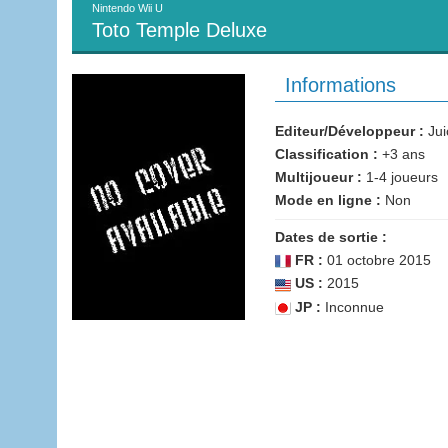
Nintendo Wii U
Toto Temple Deluxe
Informations
Editeur/Développeur :
Jui
Classification :
+3 ans
Multijoueur :
1-4 joueurs
Mode en ligne :
Non
Dates de sortie :
FR :
01 octobre 2015
US :
2015
JP :
Inconnue