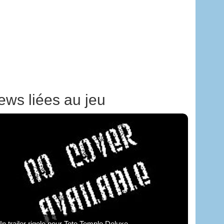
ews liées au jeu
n trailer rigolo pour Toto Temple Deluxe