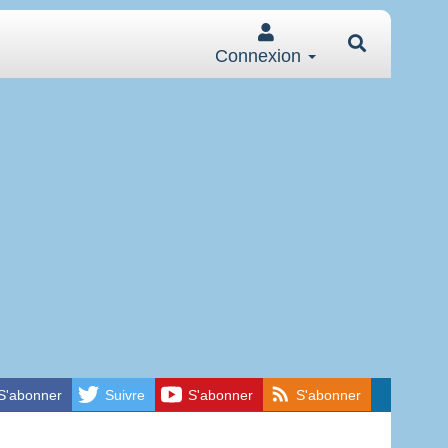
Connexion
S'abonner
Suivre
S'abonner
S'abonner