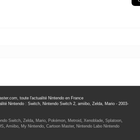
ster.com, toute l'actualité Nintendo en France
alité Nintendo : Switch, Nintendo Switch 2, amiibo, Zelda, Mario - 2003-
endo Switch
,
Zelda
,
Mario
,
Pokémon
,
Metroid
,
Xenoblade
,
Splatoon
,
DS
,
Amiibo
,
My Nintendo
,
Cartoon Master
,
Nintendo Labo
Nintendo