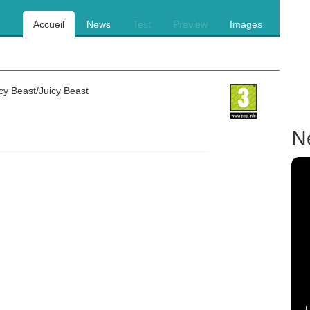
Accueil
News
Test
Preview
Images
cy Beast/Juicy Beast
N
U