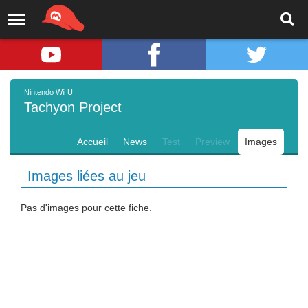
Nintendo Wii U
Tachyon Project
Accueil
News
Test
Preview
Images
Images liées au jeu
Pas d'images pour cette fiche.