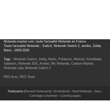
Nintendo-master.com, toute l'actualité Nintendo en France
Toute l'actualité Nintendo : Switch, Nintendo Switch 2, amiibo, Zelda,
Mario - 2003-2026
Tags :
Nintendo Switch
,
Zelda
,
Mario
,
Pokémon
,
Metroid
,
Xenoblade
,
Splatoon
,
Nintendo 3DS
,
Amiibo
,
My Nintendo
,
Cartoon Master
,
Nintendo Labo
Nintendo Switch 2
RSS Actu
,
RSS Tests
Partenaires (
Devenir Partenaire
) :
All-Nintendo
-
Next-Nintendo
-
Jeux
-
Coloriage à imprimer
-
Coloring pages