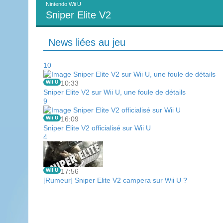
Nintendo Wii U
Sniper Elite V2
News liées au jeu
10
Wii U
10:33
Sniper Elite V2 sur Wii U, une foule de détails
9
Wii U
16:09
Sniper Elite V2 officialisé sur Wii U
4
Wii U
17:56
[Rumeur] Sniper Elite V2 campera sur Wii U ?