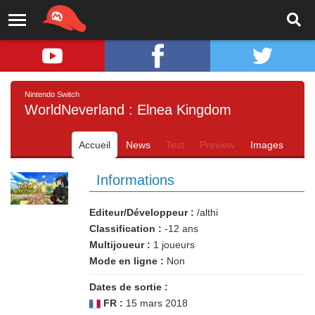
Nintendo Switch
WorldNeverland : Elnea Kingdom
Accueil
News
Test
Preview
Images
Informations
Editeur/Développeur :
/althi
Classification :
-12 ans
Multijoueur :
1 joueurs
Mode en ligne :
Non
Dates de sortie :
FR :
15 mars 2018