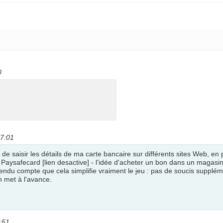
0
17:01
 de saisir les détails de ma carte bancaire sur différents sites Web, en
Paysafecard [lien desactive] - l'idée d'acheter un bon dans un magasin 
 rendu compte que cela simplifie vraiment le jeu : pas de soucis suppléme
n met à l'avance.
:51