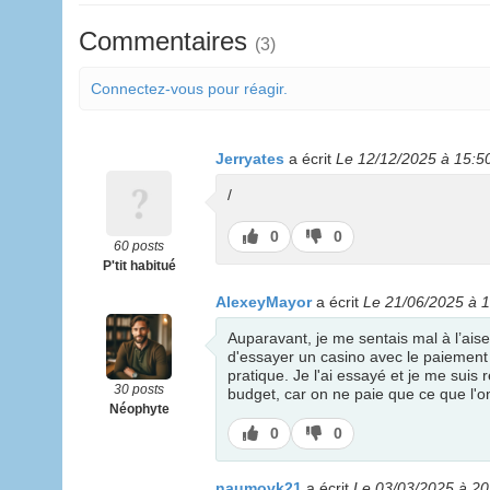
Commentaires
(3)
Connectez-vous pour réagir.
Jerryates
a écrit
Le 12/12/2025 à 15:5
/
J’aime
J’aime
0
0
60 posts
pas
P'tit habitué
AlexeyMayor
a écrit
Le 21/06/2025 à 
Auparavant, je me sentais mal à l’aise
d'essayer un casino avec le paiement 
pratique. Je l'ai essayé et je me suis
30 posts
budget, car on ne paie que ce que l'o
Néophyte
J’aime
J’aime
0
0
pas
naumovk21
a écrit
Le 03/03/2025 à 20