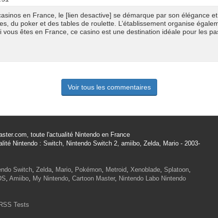
casinos en France, le [lien desactive] se démarque par son élégance e
s, du poker et des tables de roulette. L’établissement organise égale
i vous êtes en France, ce casino est une destination idéale pour les pa
Voir tous les commentaires
ster.com, toute l'actualité Nintendo en France
alité Nintendo : Switch, Nintendo Switch 2, amiibo, Zelda, Mario - 2003-
endo Switch
,
Zelda
,
Mario
,
Pokémon
,
Metroid
,
Xenoblade
,
Splatoon
,
DS
,
Amiibo
,
My Nintendo
,
Cartoon Master
,
Nintendo Labo
Nintendo
RSS Tests