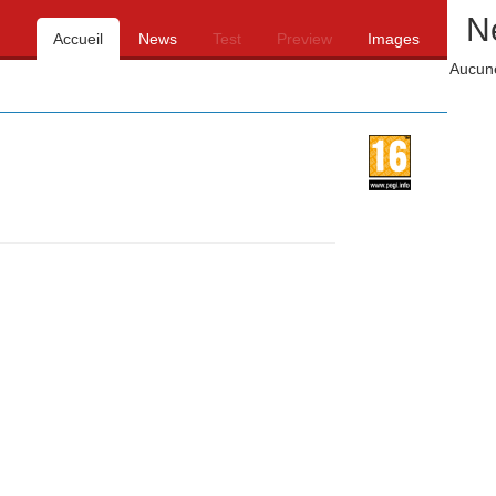
N
Accueil
News
Test
Preview
Images
Aucune