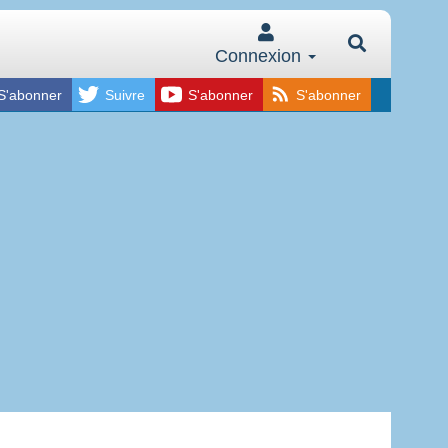
Connexion
S'abonner
Suivre
S'abonner
S'abonner