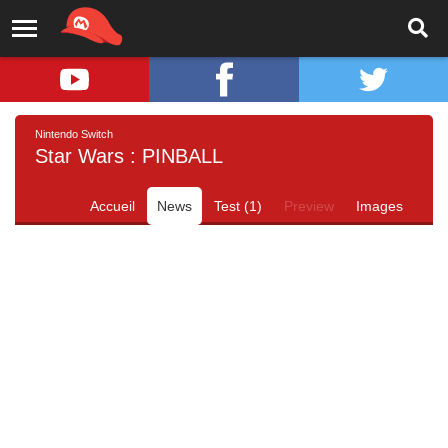
Nintendo Switch
Star Wars : PINBALL
Accueil
News
Test (1)
Preview
Images