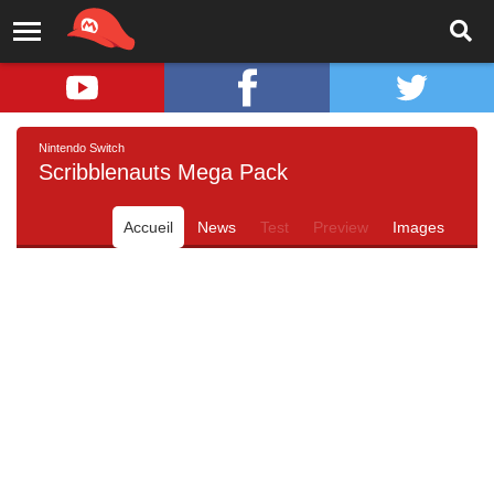
Nintendo Switch
Scribblenauts Mega Pack
Accueil
News
Test
Preview
Images