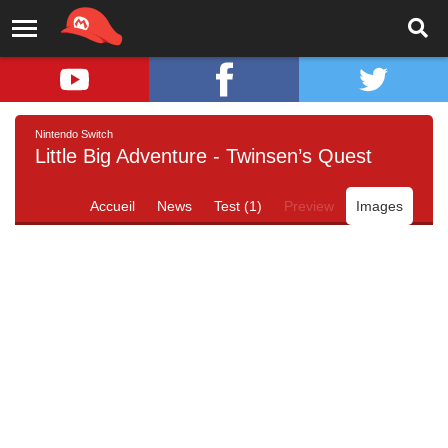
Nintendo Switch
Little Big Adventure - Twinsen’s Quest
Accueil
News
Test (1)
Preview
Images