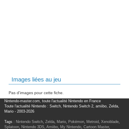
Images liées au jeu
Pas d'images pour cette fiche.
Nintendo-master.com, toute l'actualité Nintendo en France
Toute l'actualité Nintendo : Switch, Nintendo Switch 2, amiibo, Zelda,
Mario - 2003-2026
Tags :
Nintendo Switch
,
Zelda
,
Mario
,
Pokémon
,
Metroid
,
Xenoblade
,
Splatoon
,
Nintendo 3DS
,
Amiibo
,
My Nintendo
,
Cartoon Master
,