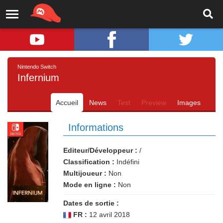
Nintendo Switch
Infernium
Accueil
News
Test
Preview
Images
Informations
Editeur/Développeur :
/
Classification :
Indéfini
Multijoueur :
Non
Mode en ligne :
Non
Dates de sortie :
FR :
12 avril 2018