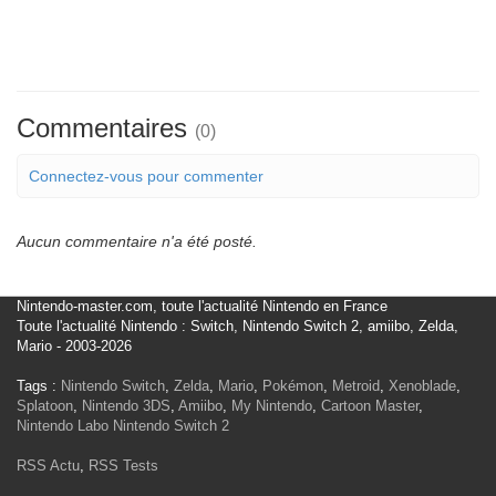
Commentaires
(0)
Connectez-vous pour commenter
Aucun commentaire n'a été posté.
Nintendo-master.com, toute l'actualité Nintendo en France
Toute l'actualité Nintendo : Switch, Nintendo Switch 2, amiibo, Zelda,
Mario - 2003-2026
Tags :
Nintendo Switch
,
Zelda
,
Mario
,
Pokémon
,
Metroid
,
Xenoblade
,
Splatoon
,
Nintendo 3DS
,
Amiibo
,
My Nintendo
,
Cartoon Master
,
Nintendo Labo
Nintendo Switch 2
RSS Actu
,
RSS Tests