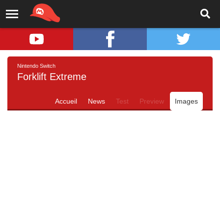
Nintendo Switch
Forklift Extreme
Accueil
News
Test
Preview
Images