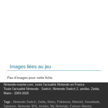
Images liées au jeu
Pas d'images pour cette fiche.
Nintendo-master.com, toute l'actualité Nintendo en France
Toute l'actualité Nintendo : Switch, Nintendo Switch 2, amiibo, Zelda,
Mario - 2003-2026
Tags :
Nintendo Switch
,
Zelda
,
Mario
,
Pokémon
,
Metroid
,
Xenoblade
,
Splatoon
,
Nintendo 3DS
,
Amiibo
,
My Nintendo
,
Cartoon Master
,