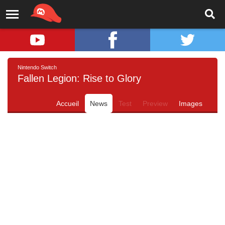
Nintendo Switch
Fallen Legion: Rise to Glory
Accueil
News
Test
Preview
Images