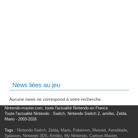
News liées au jeu
Aucune news ne correspond à votre recherche.
Nintendo-master.com, toute l'actualité Nintendo en France
Toute l'actualité Nintendo : Switch, Nintendo Switch 2, amiibo, Zelda,
Mario - 2003-2026
Tags :
Nintendo Switch
,
Zelda
,
Mario
,
Pokémon
,
Metroid
,
Xenoblade
,
Splatoon
,
Nintendo 3DS
,
Amiibo
,
My Nintendo
,
Cartoon Master
,