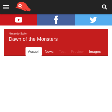
Nintendo Switch
Dawn of the Monsters
Accueil
News
Test
Preview
Images