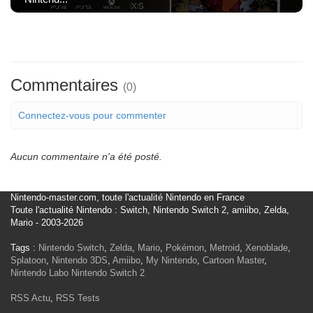
Commentaires
(0)
Connectez-vous pour commenter
Aucun commentaire n'a été posté.
Nintendo-master.com, toute l'actualité Nintendo en France
Toute l'actualité Nintendo : Switch, Nintendo Switch 2, amiibo, Zelda,
Mario - 2003-2026
Tags :
Nintendo Switch
,
Zelda
,
Mario
,
Pokémon
,
Metroid
,
Xenoblade
,
Splatoon
,
Nintendo 3DS
,
Amiibo
,
My Nintendo
,
Cartoon Master
,
Nintendo Labo
Nintendo Switch 2
RSS Actu
,
RSS Tests