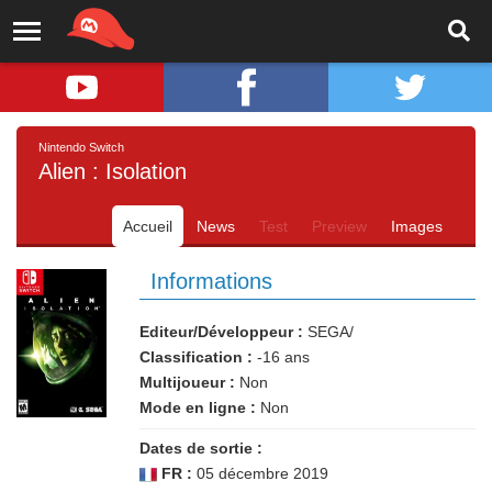
Nintendo Switch
Alien : Isolation
Accueil
News
Test
Preview
Images
Informations
Editeur/Développeur :
SEGA/
Classification :
-16 ans
Multijoueur :
Non
Mode en ligne :
Non
Dates de sortie :
FR :
05 décembre 2019