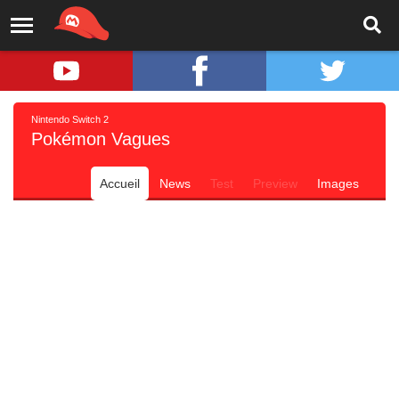
Nintendo Switch 2
Pokémon Vagues
Accueil
News
Test
Preview
Images