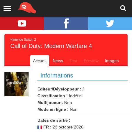
Nintendo Switch 2
Call of Duty: Modern Warfare 4
Accueil
News
Test
Preview
Images
Informations
Editeur/Développeur :
/
Classification :
Indéfini
Multijoueur :
Non
Mode en ligne :
Non
Dates de sortie :
FR :
23 octobre 2026