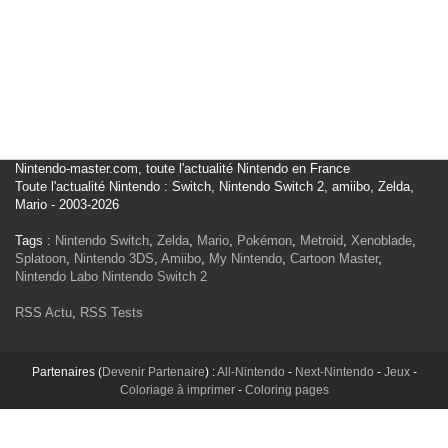
Nintendo-master.com, toute l'actualité Nintendo en France
Toute l'actualité Nintendo : Switch, Nintendo Switch 2, amiibo, Zelda,
Mario - 2003-2026
Tags :
Nintendo Switch
,
Zelda
,
Mario
,
Pokémon
,
Metroid
,
Xenoblade
,
Splatoon
,
Nintendo 3DS
,
Amiibo
,
My Nintendo
,
Cartoon Master
,
Nintendo Labo
Nintendo Switch 2
RSS Actu
,
RSS Tests
Partenaires (
Devenir Partenaire
) :
All-Nintendo
-
Next-Nintendo
-
Jeux
-
Coloriage à imprimer
-
Coloring pages