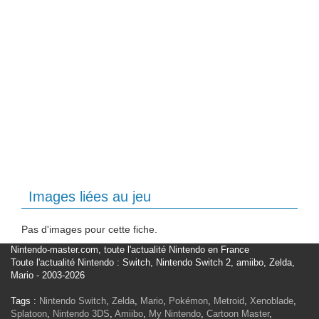
Images liées au jeu
Pas d'images pour cette fiche.
Nintendo-master.com, toute l'actualité Nintendo en France
Toute l'actualité Nintendo : Switch, Nintendo Switch 2, amiibo, Zelda,
Mario - 2003-2026
Tags :
Nintendo Switch
,
Zelda
,
Mario
,
Pokémon
,
Metroid
,
Xenoblade
,
Splatoon
,
Nintendo 3DS
,
Amiibo
,
My Nintendo
,
Cartoon Master
,