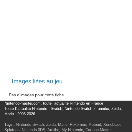
Images liées au jeu
Pas d'images pour cette fiche.
Nintendo-master.com, toute l'actualité Nintendo en France
Toute l'actualité Nintendo : Switch, Nintendo Switch 2, amiibo, Zelda,
Mario - 2003-2026
Tags :
Nintendo Switch
,
Zelda
,
Mario
,
Pokémon
,
Metroid
,
Xenoblade
,
Splatoon
,
Nintendo 3DS
,
Amiibo
,
My Nintendo
,
Cartoon Master
,