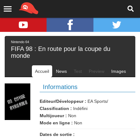
Nintendo 64
FIFA 98 : En route pour la coupe du
monde
Accueil
News
Test
Preview
Images
Informations
Editeur/Développeur :
EA Sports/
Classification :
Indéfini
Multijoueur :
Non
Mode en ligne :
Non
Dates de sortie :