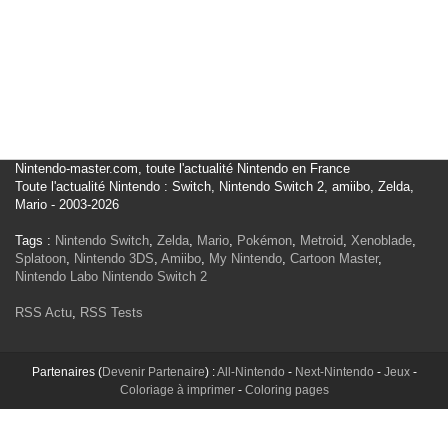
Nintendo-master.com, toute l'actualité Nintendo en France
Toute l'actualité Nintendo : Switch, Nintendo Switch 2, amiibo, Zelda,
Mario - 2003-2026
Tags :
Nintendo Switch
,
Zelda
,
Mario
,
Pokémon
,
Metroid
,
Xenoblade
,
Splatoon
,
Nintendo 3DS
,
Amiibo
,
My Nintendo
,
Cartoon Master
,
Nintendo Labo
Nintendo Switch 2
RSS Actu
,
RSS Tests
Partenaires (
Devenir Partenaire
) :
All-Nintendo
-
Next-Nintendo
-
Jeux
-
Coloriage à imprimer
-
Coloring pages