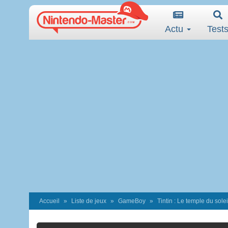
Actu
Test
Accueil
Liste de jeux
GameBoy
Tintin : Le temple du solei