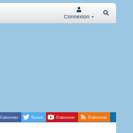
Connexion
S'abonner
Suivre
S'abonner
S'abonner