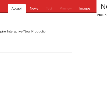
N
Accueil
News
Test
Preview
Images
Aucune
ire Interactive/Now Production