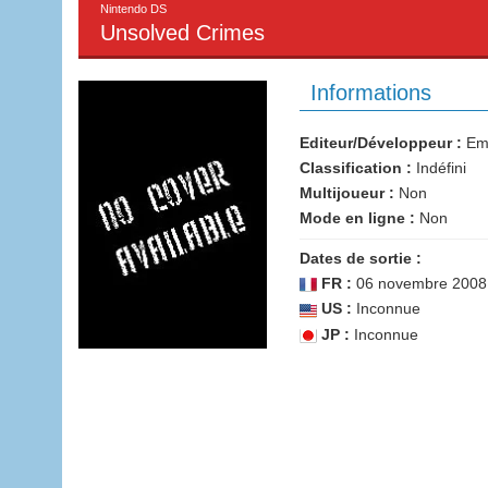
Nintendo DS
Unsolved Crimes
Informations
Editeur/Développeur :
Emp
Classification :
Indéfini
Multijoueur :
Non
Mode en ligne :
Non
Dates de sortie :
FR :
06 novembre 2008
US :
Inconnue
JP :
Inconnue