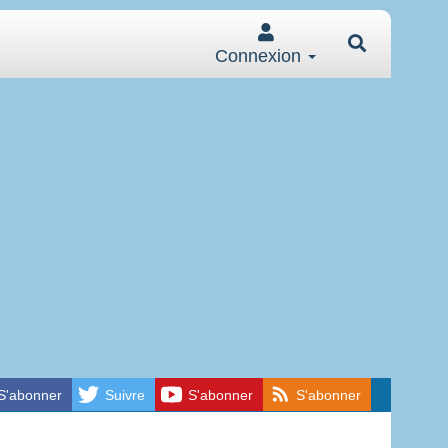
Connexion
S'abonner
Suivre
S'abonner
S'abonner