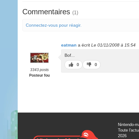
Commentaires
(1)
Connectez-vous pour réagir.
eatman
a écrit
Le 01/11/2008 à 15:54
Bof...
J’aime
J’aime
0
0
pas
3343 posts
Posteur fou
Nintendo-ma
Toute l'actu
2026