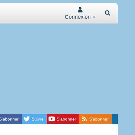
Connexion
S'abonner
Suivre
S'abonner
S'abonner