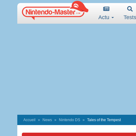
Actu
Test
Accueil
News
Nintendo DS
Tales of the Tempest