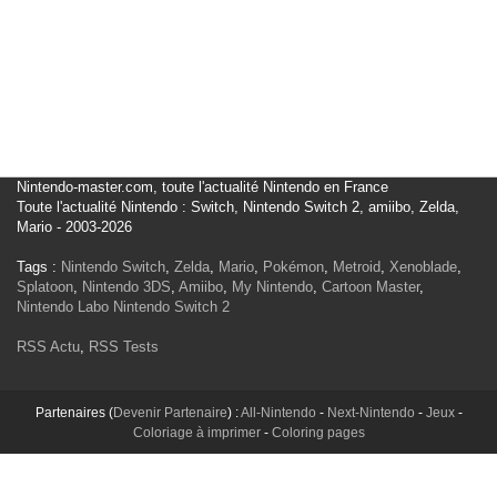
Nintendo-master.com, toute l'actualité Nintendo en France
Toute l'actualité Nintendo : Switch, Nintendo Switch 2, amiibo, Zelda,
Mario - 2003-2026
Tags :
Nintendo Switch
,
Zelda
,
Mario
,
Pokémon
,
Metroid
,
Xenoblade
,
Splatoon
,
Nintendo 3DS
,
Amiibo
,
My Nintendo
,
Cartoon Master
,
Nintendo Labo
Nintendo Switch 2
RSS Actu
,
RSS Tests
Partenaires (
Devenir Partenaire
) :
All-Nintendo
-
Next-Nintendo
-
Jeux
-
Coloriage à imprimer
-
Coloring pages