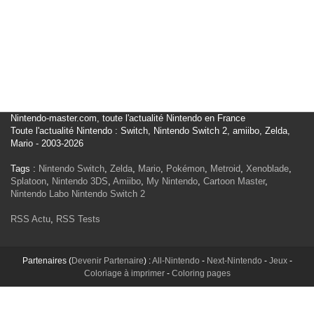
Nintendo-master.com, toute l'actualité Nintendo en France
Toute l'actualité Nintendo : Switch, Nintendo Switch 2, amiibo, Zelda,
Mario - 2003-2026
Tags :
Nintendo Switch
,
Zelda
,
Mario
,
Pokémon
,
Metroid
,
Xenoblade
,
Splatoon
,
Nintendo 3DS
,
Amiibo
,
My Nintendo
,
Cartoon Master
,
Nintendo Labo
Nintendo Switch 2
RSS Actu
,
RSS Tests
Partenaires (
Devenir Partenaire
) :
All-Nintendo
-
Next-Nintendo
-
Jeux
-
Coloriage à imprimer
-
Coloring pages