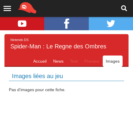
Nintendo DS
Spider-Man : Le Regne des Ombres
Accueil
News
Test
Preview
Images
Images liées au jeu
Pas d'images pour cette fiche.