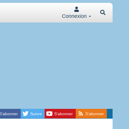
Connexion
S'abonner
Suivre
S'abonner
S'abonner