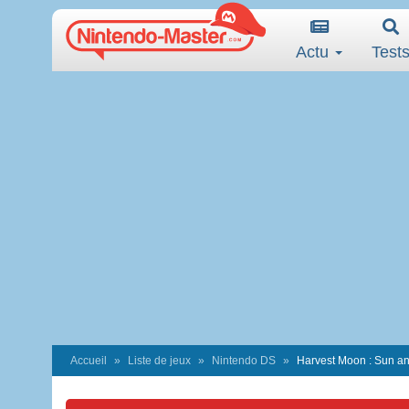
Actu
Test
Accueil
Liste de jeux
Nintendo DS
Harvest Moon : Sun an