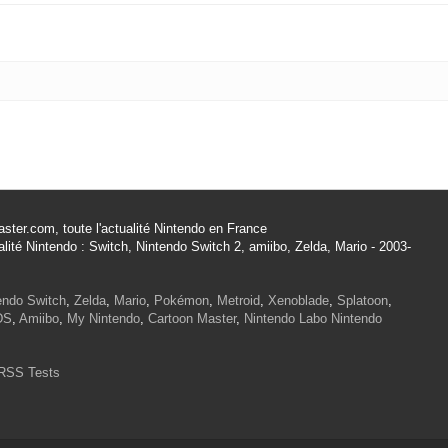
ster.com, toute l'actualité Nintendo en France
alité Nintendo : Switch, Nintendo Switch 2, amiibo, Zelda, Mario - 2003-
endo Switch
,
Zelda
,
Mario
,
Pokémon
,
Metroid
,
Xenoblade
,
Splatoon
,
DS
,
Amiibo
,
My Nintendo
,
Cartoon Master
,
Nintendo Labo
Nintendo
RSS Tests