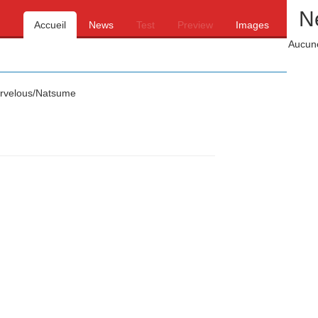
N
Accueil
News
Test
Preview
Images
Aucune
velous/Natsume