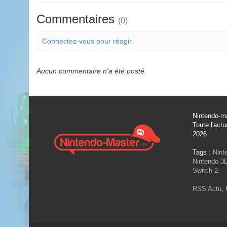
Commentaires
(0)
Connectez-vous pour réagir.
Aucun commentaire n'a été posté.
Nintendo-ma
Toute l'actu
2026
Tags :
Nint
Nintendo 3
Switch 2
RSS Actu
,