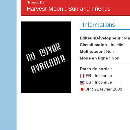
Nintendo DS
Harvest Moon : Sun and Friends
Informations
Editeur/Développeur :
Mar
Classification :
Indéfini
Multijoueur :
Non
Mode en ligne :
Non
Dates de sortie :
FR :
Inconnue
US :
Inconnue
JP :
21 février 2008