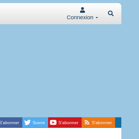
Connexion
S'abonner
Suivre
S'abonner
S'abonner