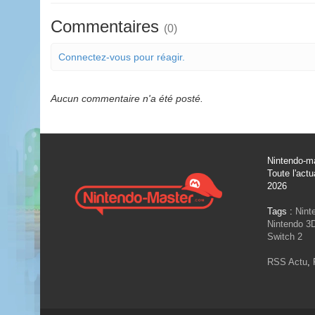
Commentaires
(0)
Connectez-vous pour réagir.
Aucun commentaire n'a été posté.
Nintendo-ma
Toute l'actu
2026
Tags :
Nint
Nintendo 3
Switch 2
RSS Actu
,