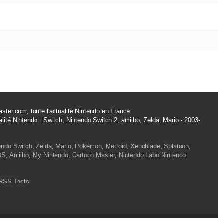
ster.com, toute l'actualité Nintendo en France
alité Nintendo : Switch, Nintendo Switch 2, amiibo, Zelda, Mario - 2003-
endo Switch
,
Zelda
,
Mario
,
Pokémon
,
Metroid
,
Xenoblade
,
Splatoon
,
DS
,
Amiibo
,
My Nintendo
,
Cartoon Master
,
Nintendo Labo
Nintendo
RSS Tests