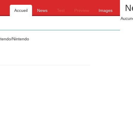
N
Accueil
News
Test
Preview
Images
Aucune
tendo/Nintendo