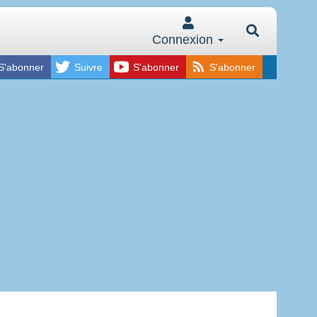
Connexion
S'abonner
Suivre
S'abonner
S'abonner