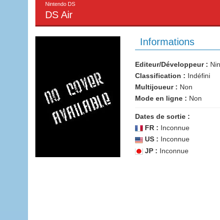
Nintendo DS
DS Air
Informations
Editeur/Développeur :
Nin
Classification :
Indéfini
Multijoueur :
Non
Mode en ligne :
Non
Dates de sortie :
FR :
Inconnue
US :
Inconnue
JP :
Inconnue