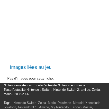
Images liées au jeu
Pas d'images pour cette fiche.
Nintendo-master.com, toute l'actualité Nintendo en France
Toute l'actualité Nintendo : Switch, Nintendo Switch 2, amiibo, Zelda,
Mario - 2003-2026
Tags :
Nintendo Switch
,
Zelda
,
Mario
,
Pokémon
,
Metroid
,
Xenoblade
,
Splatoon
,
Nintendo 3DS
,
Amiibo
,
My Nintendo
,
Cartoon Master
,