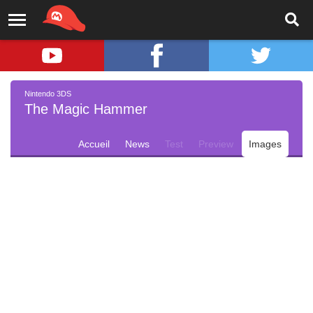
Nintendo 3DS
The Magic Hammer
Accueil
News
Test
Preview
Images