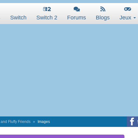
s
Switch
Switch 2
Forums
Blogs
Jeux
and Fluffy Friends
Images