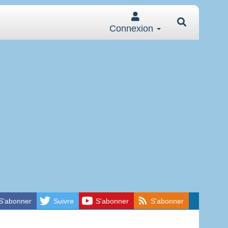
Connexion
S'abonner
Suivre
S'abonner
S'abonner