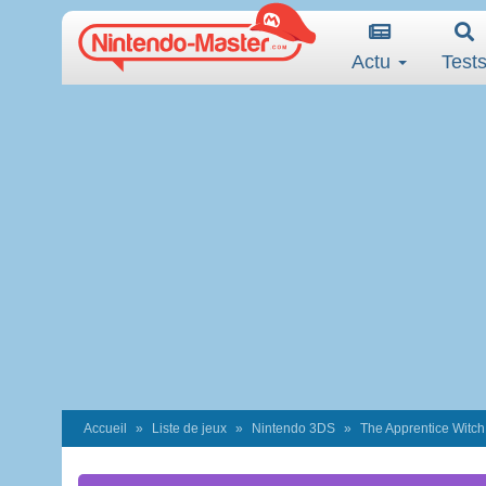
Actu
Test
Accueil
Liste de jeux
Nintendo 3DS
The Apprentice Witch 